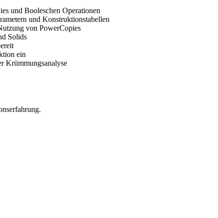
ies und Booleschen Operationen
rametern und Konstruktionstabellen
d Nutzung von PowerCopies
nd Solids
ereit
tion ein
der Krümmungsanalyse
onserfahrung.