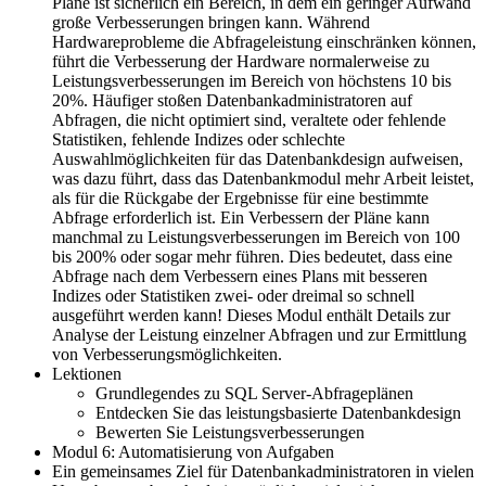
Pläne ist sicherlich ein Bereich, in dem ein geringer Aufwand
große Verbesserungen bringen kann. Während
Hardwareprobleme die Abfrageleistung einschränken können,
führt die Verbesserung der Hardware normalerweise zu
Leistungsverbesserungen im Bereich von höchstens 10 bis
20%. Häufiger stoßen Datenbankadministratoren auf
Abfragen, die nicht optimiert sind, veraltete oder fehlende
Statistiken, fehlende Indizes oder schlechte
Auswahlmöglichkeiten für das Datenbankdesign aufweisen,
was dazu führt, dass das Datenbankmodul mehr Arbeit leistet,
als für die Rückgabe der Ergebnisse für eine bestimmte
Abfrage erforderlich ist. Ein Verbessern der Pläne kann
manchmal zu Leistungsverbesserungen im Bereich von 100
bis 200% oder sogar mehr führen. Dies bedeutet, dass eine
Abfrage nach dem Verbessern eines Plans mit besseren
Indizes oder Statistiken zwei- oder dreimal so schnell
ausgeführt werden kann! Dieses Modul enthält Details zur
Analyse der Leistung einzelner Abfragen und zur Ermittlung
von Verbesserungsmöglichkeiten.
Lektionen
Grundlegendes zu SQL Server-Abfrageplänen
Entdecken Sie das leistungsbasierte Datenbankdesign
Bewerten Sie Leistungsverbesserungen
Modul 6: Automatisierung von Aufgaben
Ein gemeinsames Ziel für Datenbankadministratoren in vielen