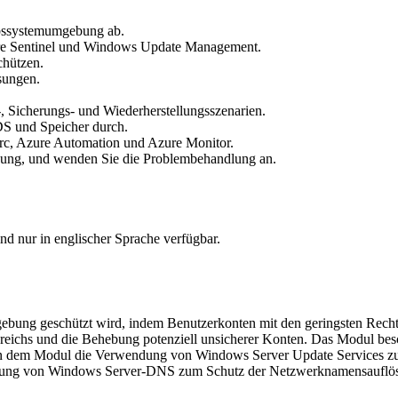
ebssystemumgebung ab.
Azure Sentinel und Windows Update Management.
chützen.
sungen.
, Sicherungs- und Wiederherstellungsszenarien.
S und Speicher durch.
rc, Azure Automation und Azure Monitor.
hung, und wenden Sie die Problembehandlung an.
d nur in englischer Sprache verfügbar.
gebung geschützt wird, indem Benutzerkonten mit den geringsten Rechte
eichs und die Behebung potenziell unsicherer Konten. Das Modul besch
in dem Modul die Verwendung von Windows Server Update Services zu
herung von Windows Server-DNS zum Schutz der Netzwerknamensauflösu